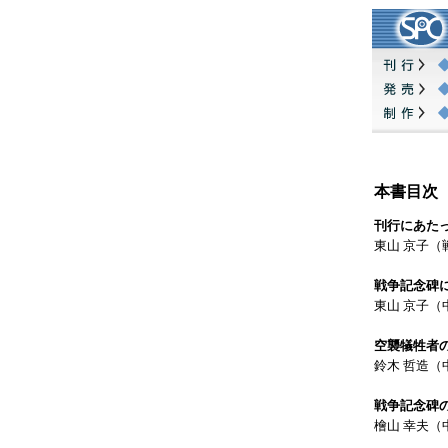
本書目次
刊行にあた
東山 京子
戦争記念碑
東山 京子
空襲犠牲者
鈴木 哲造
戦争記念碑
檜山 幸夫（