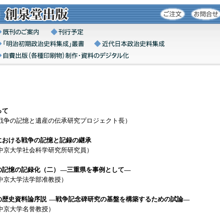
って
（戦争の記憶と遺産の伝承研究プロジェクト長）
における戦争の記憶と記録の継承
（中京大学社会科学研究所研究員）
の記憶の記録化（二） ―三重県を事例として―
（中京大学法学部准教授）
の歴史資料論序説 ―戦争記念碑研究の基盤を構築するための試論―
中京大学名誉教授）